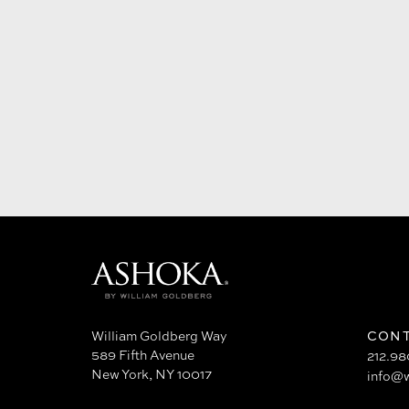
William Goldberg Way
CONT
589 Fifth Avenue
212.9
New York, NY 10017
info@w