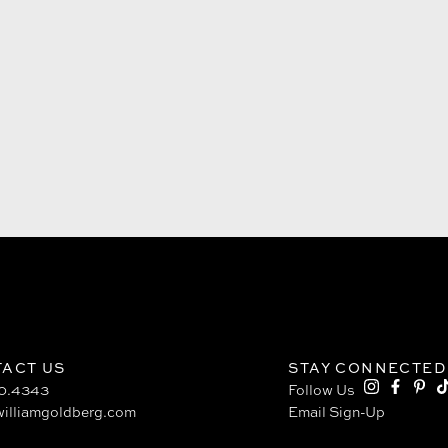
ACT US
STAY CONNECTED
80.4343
Follow Us
illiamgoldberg.com
Email Sign-Up