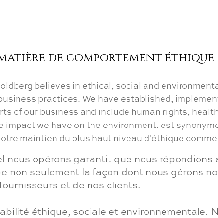
ode de pratiq
n matière de comportement éthique
ire aux questi
ldberg believes in ethical, social and environmenta
 business practices. We have established, implemen
rouvez Ashok
rts of our business and include human rights, health
e impact we have on the environment. est synonyme 
e maintien du plus haut niveau d'éthique commerci
l nous opérons garantit que nous répondions 
 non seulement la façon dont nous gérons notr
ournisseurs et de nos clients.
sabilité éthique, sociale et environnementale