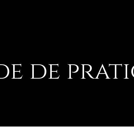
Home
e de prat
héritage fami
Histoires