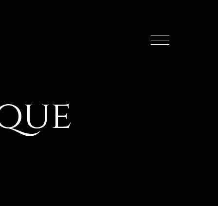
ique
lial