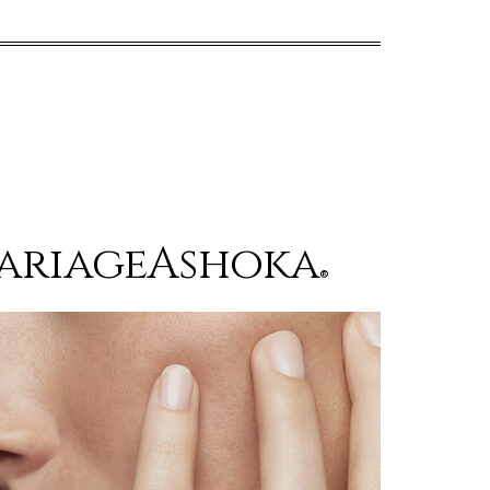
ariageAshoka
®