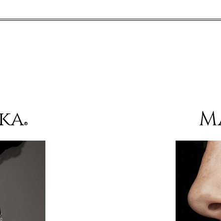
oka
M
®