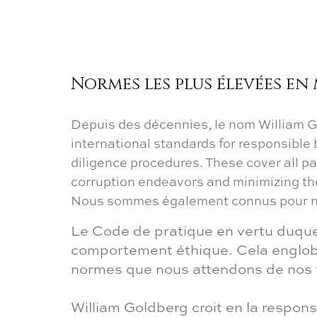
C
Normes les plus élevées e
Fo
Depuis des décennies, le nom William Go
international standards for responsible
T
diligence procedures. These cover all pa
corruption endeavors and minimizing th
Nous sommes également connus pour notr
Le Code de pratique en vertu duque
comportement éthique. Cela englobe
normes que nous attendons de nos f
William Goldberg croit en la respon