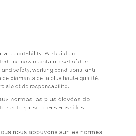
ue
ons
l accountability. We build on
ted and now maintain a set of due
a
 and safety, working conditions, anti-
®
de diamants de la plus haute qualité.
ale et de responsabilité.
aux normes les plus élevées de
e entreprise, mais aussi les
. Nous nous appuyons sur les normes